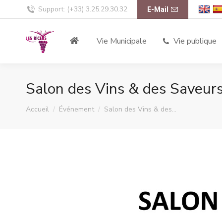
Support: (+33) 3.25.29.30.32
E-Mail
Vie Municipale
Vie publique
Salon des Vins & des Saveur
Vous êtes ici :
Accueil
Événement
Salon des Vins & des…