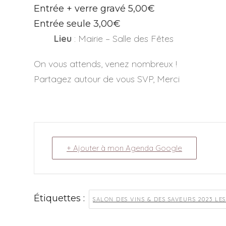
Entrée + verre gravé 5,00€
Entrée seule 3,00€
Lieu
: Mairie – Salle des Fêtes
On vous attends, venez nombreux !
Partagez autour de vous SVP, Merci
+ Ajouter à mon Agenda Google
Étiquettes :
SALON DES VINS & DES SAVEURS 2023 LES