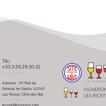
Tél.:
+33.3.25.29.30.32
Nous contacter ...
Adresse : 35 Rue du
Général de Gaulle 10340
Les Riceys, Côte des Bar
Nous localiser ...
accueil@lesriceys.com