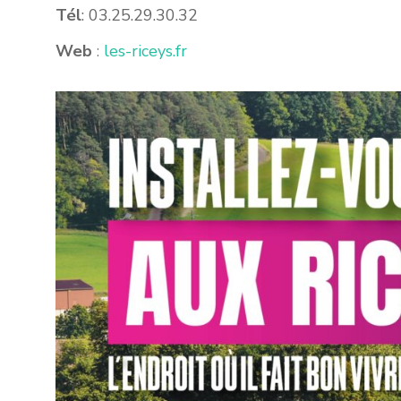
Tél
: 03.25.29.30.32
Web
:
les-riceys.fr