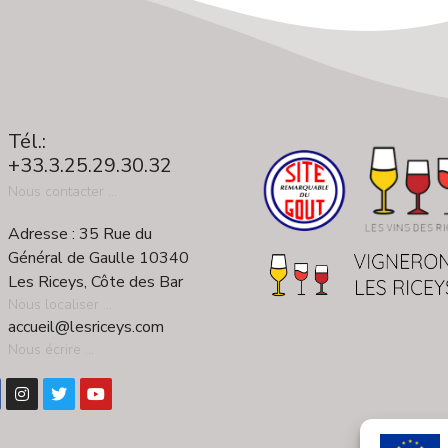
Tél.:
+33.3.25.29.30.32
Nous contacter ...
Adresse : 35 Rue du
Général de Gaulle 10340
Les Riceys, Côte des Bar
Nous localiser ...
accueil@lesriceys.com
Nous écrire ...