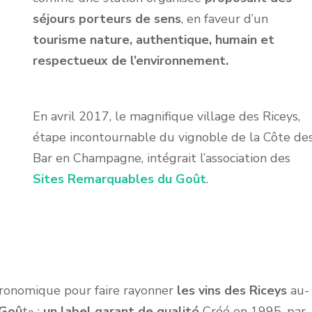
séjours porteurs de sens
, en faveur d’un
tourisme nature, authentique, humain et
respectueux de l’environnement.
En avril 2017, le magnifique village des Riceys,
étape incontournable du vignoble de la Côte de
Bar en Champagne, intégrait l’association des
Sites Remarquables du Goût
.
tronomique pour faire rayonner
les vins des Riceys
au-
 Goû
t» :
un label garant de qualité
Créé en 1995, par