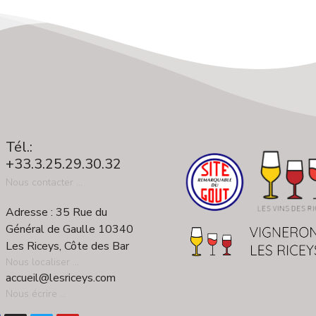
Tél.:
+33.3.25.29.30.32
Nous contacter ...
Adresse : 35 Rue du
Général de Gaulle 10340
Les Riceys, Côte des Bar
Nous localiser ...
accueil@lesriceys.com
Nous écrire ...