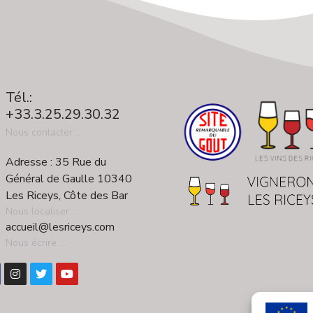
Tél.:
+33.3.25.29.30.32
Nous contacter ...
Adresse : 35 Rue du
Général de Gaulle 10340
Les Riceys, Côte des Bar
Nous localiser ...
accueil@lesriceys.com
Nous écrire ...