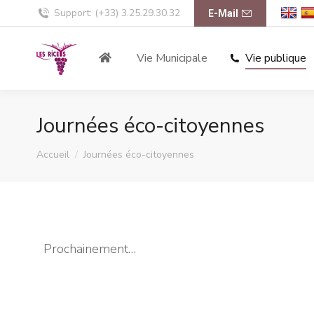
Support: (+33) 3.25.29.30.32
E-Mail
Vie Municipale
Vie publique
Journées éco-citoyennes
Vous êtes ici :
Accueil
Journées éco-citoyennes
Prochainement…