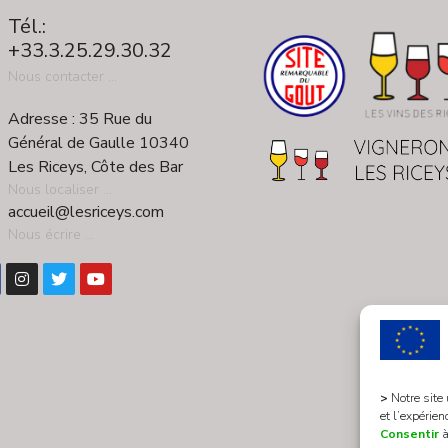
Tél.:
+33.3.25.29.30.32
Nous contacter ...
Adresse : 35 Rue du
Général de Gaulle 10340
Les Riceys, Côte des Bar
Nous localiser ...
accueil@lesriceys.com
Nous écrire ...
>
Notre site
et l’expérien
Consentir
à