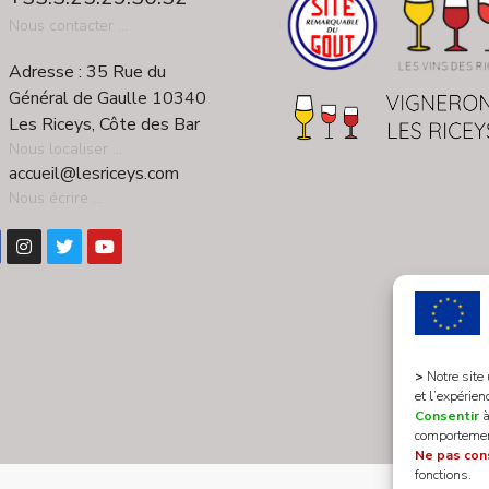
Nous contacter ...
Adresse : 35 Rue du
Général de Gaulle 10340
Les Riceys, Côte des Bar
Nous localiser ...
accueil@lesriceys.com
Nous écrire ...
>
Notre site
et l’expérien
Consentir
à
comportement
Ne pas con
fonctions.