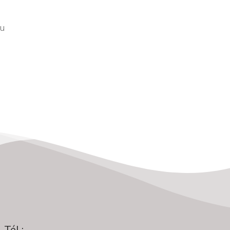
du
Tél.: