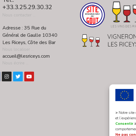
+33.3.25.29.30.32
Nous contacter ...
Adresse : 35 Rue du
Général de Gaulle 10340
Les Riceys, Côte des Bar
Nous localiser ...
accueil@lesriceys.com
Nous écrire ...
>
Notre site
et l’expérien
Consentir
à
comportement
Ne pas con