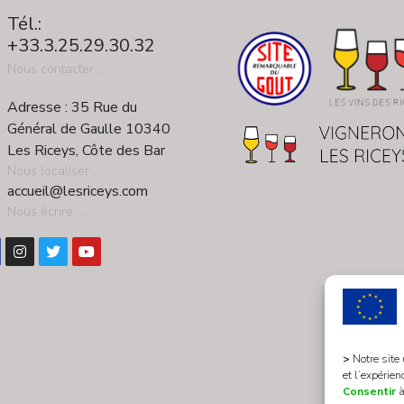
Tél.:
+33.3.25.29.30.32
Nous contacter ...
Adresse : 35 Rue du
Général de Gaulle 10340
Les Riceys, Côte des Bar
Nous localiser ...
accueil@lesriceys.com
Nous écrire ...
>
Notre site
et l’expérien
Consentir
à