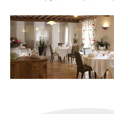
Restaurants
Les tables gourmandes
Par
Les Riceys
30 mars 2