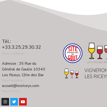
Tél.:
+33.3.25.29.30.32
Nous contacter ...
Adresse : 35 Rue du
Général de Gaulle 10340
Les Riceys, Côte des Bar
Nous localiser ...
accueil@lesriceys.com
Nous écrire ...