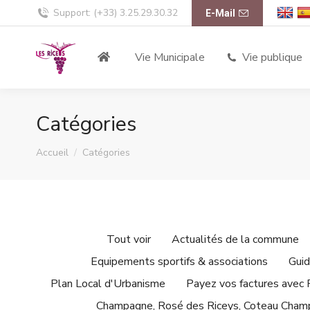
Support: (+33) 3.25.29.30.32
E-Mail
Vie Municipale
Vie publique
Catégories
Vous êtes ici :
Accueil
Catégories
Tout voir
Actualités de la commune
Equipements sportifs & associations
Guid
Plan Local d'Urbanisme
Payez vos factures avec
Champagne, Rosé des Riceys, Coteau Cham