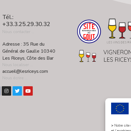
Tél.:
+33.3.25.29.30.32
Nous contacter ...
Adresse : 35 Rue du
Général de Gaulle 10340
Les Riceys, Côte des Bar
Nous localiser ...
accueil@lesriceys.com
Nous écrire ...
>
Notre site
et l’expérien