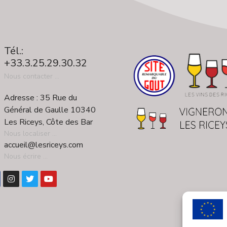
Tél.:
+33.3.25.29.30.32
Nous contacter ...
Adresse : 35 Rue du
Général de Gaulle 10340
Les Riceys, Côte des Bar
Nous localiser ...
accueil@lesriceys.com
Nous écrire ...