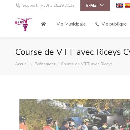
Support: (+33) 3.25.29.30.32
E-Mail
Vie Municipale
Vie publique
Course de VTT avec Riceys C
Vous êtes ici :
Accueil
Événement
Course de VTT avec Riceys…