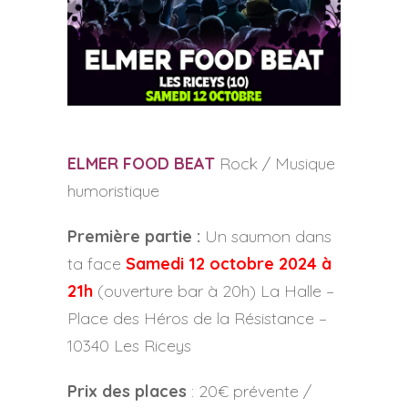
ELMER FOOD BEAT
Rock / Musique
humoristique
Première partie :
Un saumon dans
ta face
Samedi 12 octobre 2024 à
21h
(ouverture bar à 20h) La Halle –
Place des Héros de la Résistance –
10340 Les Riceys
Prix des places
: 20€ prévente /