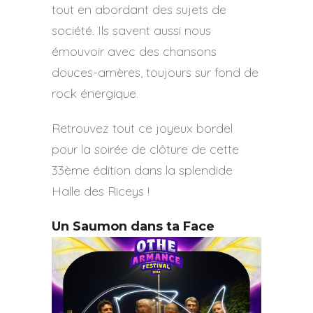
tout en abordant des sujets de
société. Ils savent aussi nous
émouvoir avec des chansons
douces-amères, toujours sur fond de
rock énergique.
Retrouvez tout ce joyeux bordel
pour la soirée de clôture de cette
33ème édition dans la splendide
Halle des Riceys !
Un Saumon dans ta Face