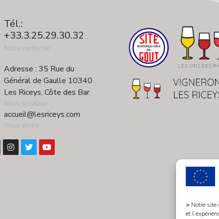
Tél.:
+33.3.25.29.30.32
Nous contacter ...
Adresse : 35 Rue du
Général de Gaulle 10340
Les Riceys, Côte des Bar
Nous localiser ...
accueil@lesriceys.com
Nous écrire ...
>
Notre site
et l’expérien