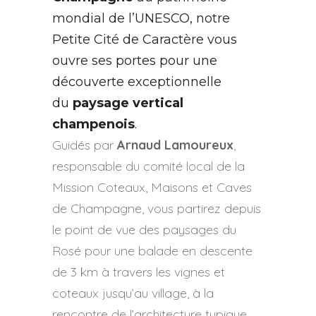
mondial de l’UNESCO, notre
Petite Cité de Caractère vous
ouvre ses portes pour une
découverte exceptionnelle
du
paysage vertical
champenois
.
Guidés par
Arnaud Lamoureux
,
responsable du comité local de la
Mission Coteaux, Maisons et Caves
de Champagne, vous partirez depuis
le point de vue des paysages du
Rosé pour une balade en descente
de 3 km à travers les vignes et
coteaux jusqu’au village, à la
rencontre de l’architecture typique