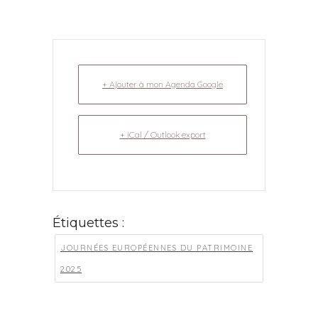
+ Ajouter à mon Agenda Google
+ iCal / Outlook export
Étiquettes :
JOURNÉES EUROPÉENNES DU PATRIMOINE
2025