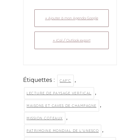
+ Ajouter à mon Agenda Google
+ iCal / Outlook export
Étiquettes :
,
CAP'C
,
LECTURE DE PAYSAGE VERTICAL
,
MAISONS ET CAVES DE CHAMPAGNE
,
MISSION COTEAUX
,
PATRIMOINE MONDIAL DE L'UNESCO