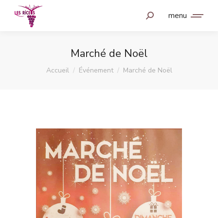
menu
Marché de Noël
Vous êtes ici :
Accueil
Événement
Marché de Noël