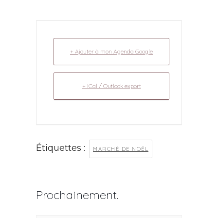
+ Ajouter à mon Agenda Google
+ iCal / Outlook export
Étiquettes :
MARCHÉ DE NOËL
Prochainement.