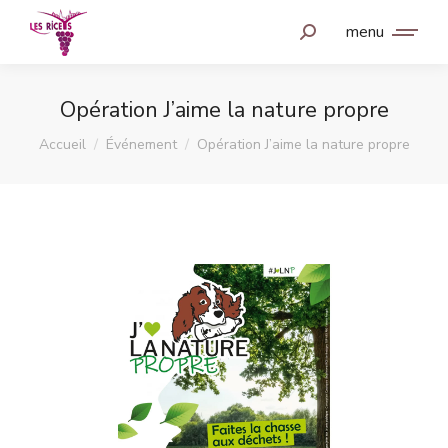
menu
Opération J’aime la nature propre
Vous êtes ici :
Accueil
Événement
Opération J’aime la nature propre