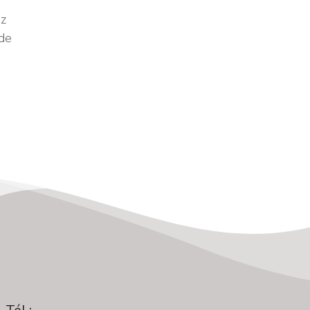
z
 de