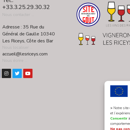
Tél.:
+33.3.25.29.30.32
Nous contacter ...
Adresse : 35 Rue du
Général de Gaulle 10340
Les Riceys, Côte des Bar
Nous localiser ...
accueil@lesriceys.com
Nous écrire ...
>
Notre site
et l’expérien
Consentir
à
comportement
Ne pas con