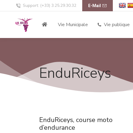
Support: (+33) 3.25.29.30.32
E-Mail
Vie Municipale
Vie publique
EnduRiceys
EnduRiceys, course moto
d’endurance