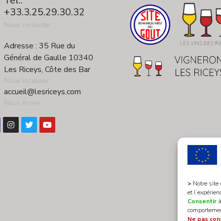
Tél.:
+33.3.25.29.30.32
Nous contacter ...
Adresse : 35 Rue du
Général de Gaulle 10340
Les Riceys, Côte des Bar
Nous localiser ...
accueil@lesriceys.com
Nous écrire ...
>
Notre site
et l’expérien
Consentir
à
comportement
Ne pas con