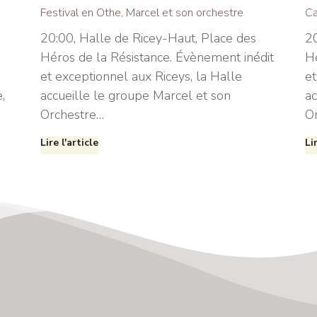
Festival en Othe
,
Marcel et son orchestre
Ca
20:00, Halle de Ricey-Haut, Place des
20
Héros de la Résistance. Évènement inédit
Hé
et exceptionnel aux Riceys, la Halle
et
,
accueille le groupe Marcel et son
ac
Orchestre…
O
Lire l'article
Li