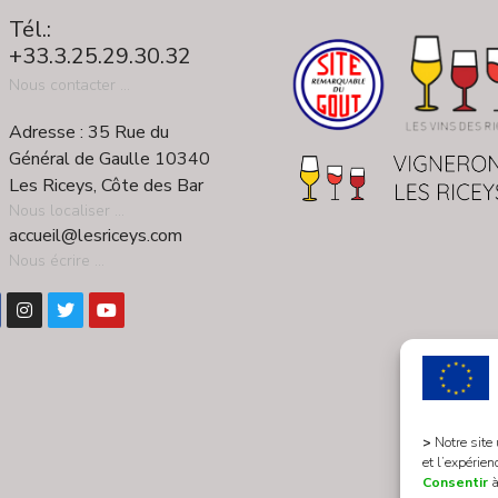
Tél.:
+33.3.25.29.30.32
Nous contacter ...
Adresse : 35 Rue du
Général de Gaulle 10340
Les Riceys, Côte des Bar
Nous localiser ...
accueil@lesriceys.com
Nous écrire ...
>
Notre site
et l’expérien
Consentir
à