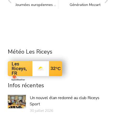
Journées européennes du patrimoine 18 et 19 septembre
Génération Mozart
Météo Les Riceys
Les
Riceys,
32
°C
FR
Infos récentes
Un nouvel élan redonné au club Riceys
Sport
30 juillet 2026