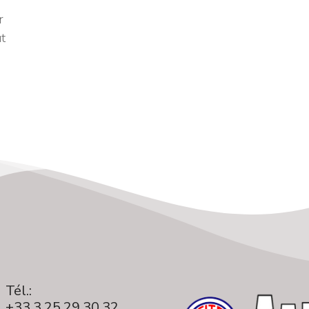
r
ut
Tél.:
+33.3.25.29.30.32