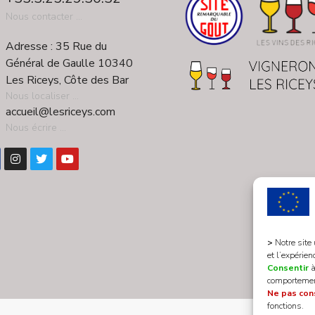
Nous contacter ...
Adresse : 35 Rue du
Général de Gaulle 10340
Les Riceys, Côte des Bar
Nous localiser ...
accueil@lesriceys.com
Nous écrire ...
>
Notre site
et l’expérien
Consentir
à
comportement
Ne pas con
fonctions.