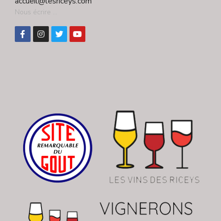
accueil@lesriceys.com
Nous écrire ...