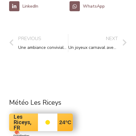
LinkedIn
WhatsApp
PREVIOUS
NEXT
Une ambiance conviviale autour des auteurs et des livres
Un joyeux carnaval avec les parents d’élèves
Météo Les Riceys
Les
Riceys,
24
°C
FR