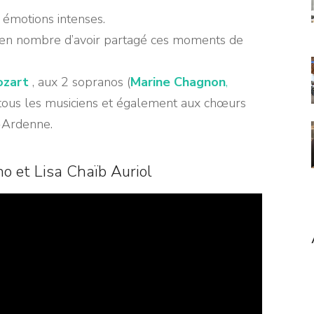
 émotions intenses.
s en nombre d’avoir partagé ces moments de
ozart
, aux 2 sopranos (
Marine Chagnon
,
à tous les musiciens et également aux chœurs
-Ardenne.
 et Lisa Chaïb Auriol