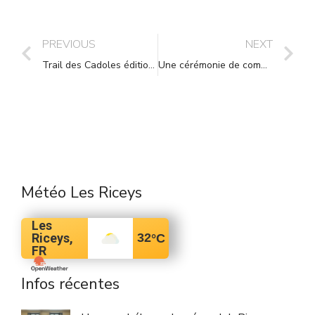
PREVIOUS
NEXT
Trail des Cadoles édition 2025
Une cérémonie de commémoration du 11 Novembre particulièrement suivie
Météo Les Riceys
Les
Riceys,
32
°C
FR
Infos récentes