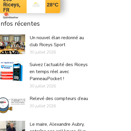
Riceys,
28
°C
FR
Infos récentes
Un nouvel élan redonné au
club Riceys Sport
30 juillet 2026
Suivez l’actualité des Riceys
en temps réel avec
PanneauPocket !
30 juillet 2026
Relevé des compteurs d’eau
30 juillet 2026
Le maire, Alexandre Aubry,