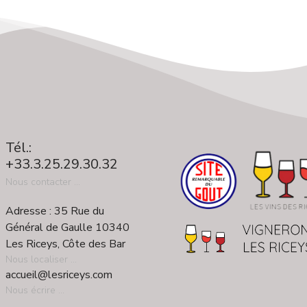
Tél.:
+33.3.25.29.30.32
Nous contacter ...
Adresse : 35 Rue du
Général de Gaulle 10340
Les Riceys, Côte des Bar
Nous localiser ...
accueil@lesriceys.com
Nous écrire ...