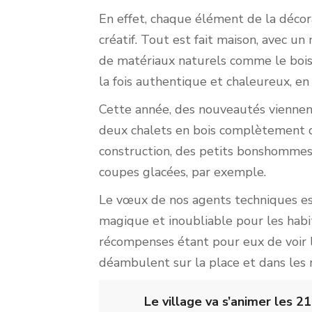
En effet, chaque élément de la décora
créatif. Tout est fait maison, avec 
de matériaux naturels comme le bois, l
la fois authentique et chaleureux, en
Cette année, des nouveautés viennent
deux chalets en bois complètement di
construction, des petits bonshommes 
coupes glacées, par exemple.
es du Patrimoine
es du Patrimoine
vil
vil
Le vœux de nos agents techniques e
ités
sme
s et des Moulins
nts en ligne
n des déchets
ités
sme
s et des Moulins
nts en ligne
n des déchets
magique et inoubliable pour les habit
os démarches
os démarches
atives
és de la commune
ristique des Riceys
ités de Caractère
s factures avec PAYFiP
ménagères & déchetteries
atives
és de la commune
ristique des Riceys
ités de Caractère
s factures avec PAYFiP
ménagères & déchetteries
récompenses étant pour eux de voir l
déambulent sur la place et dans les 
Le village va s’animer les 