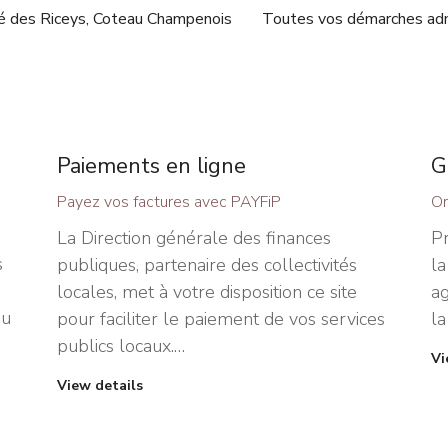
 des Riceys, Coteau Champenois
Toutes vos démarches adm
Paiements en ligne
G
Payez vos factures avec PAYFiP
Or
La Direction générale des finances
Pr
s
publiques, partenaire des collectivités
la
locales, met à votre disposition ce site
ag
du
pour faciliter le paiement de vos services
la
publics locaux.…
Vi
View details