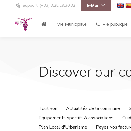
Support: (+33) 3.25.29.30.32
E-Mail
Vie Municipale
Vie publique
Discover our c
Tout voir
Actualités de la commune
S
Equipements sportifs & associations
Guid
Plan Local d'Urbanisme
Payez vos factu