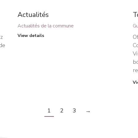
Actualités
T
Actualités de la commune
Gu
View details
z
Of
 de
C
Vi
bo
re
Vi
1
2
3
→